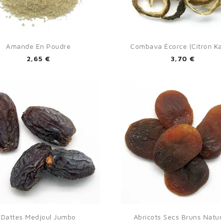


Aperçu rapide
Aperçu rapide
Amande En Poudre
Combava Écorce (citron Kaf
2,65 €
3,70 €


Aperçu rapide
Aperçu rapide
Dattes Medjoul Jumbo
Abricots Secs Bruns Natu