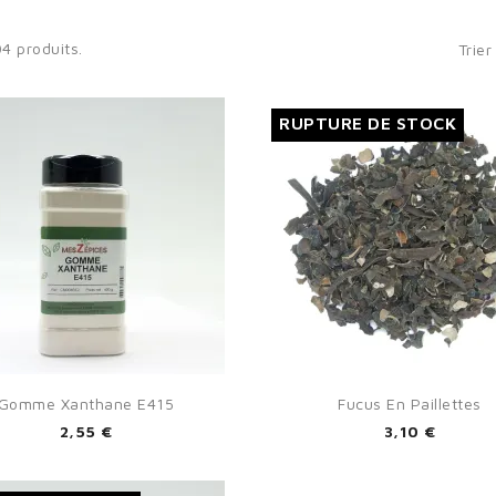
04 produits.
Trier
RUPTURE DE STOCK


Aperçu rapide
Aperçu rapide
Gomme Xanthane E415
Fucus En Paillettes
2,55 €
3,10 €