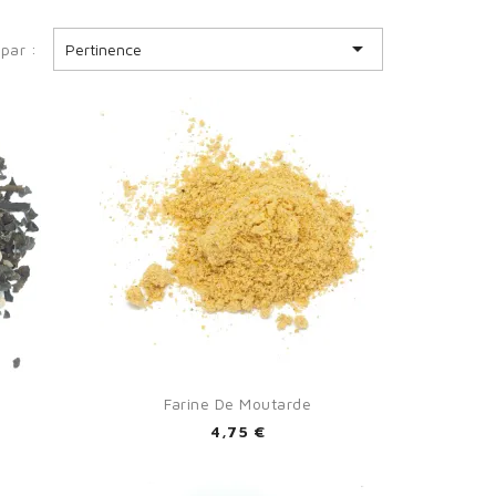

 par :
Pertinence

Aperçu rapide
Farine De Moutarde
4,75 €