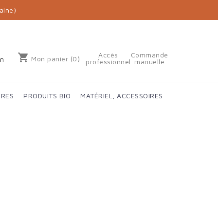
aine)
Accès
Commande
shopping_cart
Mon panier
(0)
on
professionnel
manuelle
IRES
PRODUITS BIO
MATÉRIEL, ACCESSOIRES