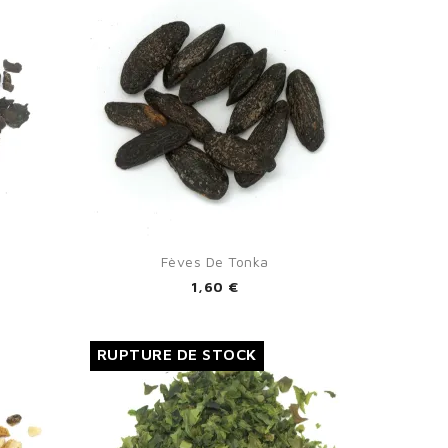

Aperçu rapide
Fèves De Tonka
1,60 €
RUPTURE DE STOCK