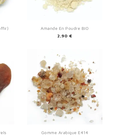

Aperçu rapide
fir)
Amande En Poudre BIO
2,90 €

Aperçu rapide
rels
Gomme Arabique E414