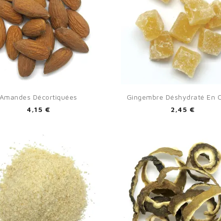


Aperçu rapide
Aperçu rapide
Amandes Décortiquées
Gingembre Déshydraté En 
4,15 €
2,45 €