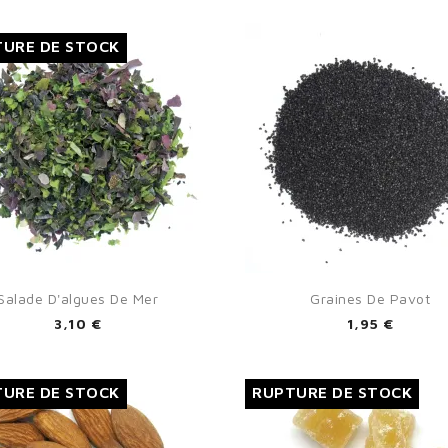
URE DE STOCK
Cancel
Sign in


Aperçu rapide
Aperçu rapide
Salade D'algues De Mer
Graines De Pavot
3,10 €
1,95 €
URE DE STOCK
RUPTURE DE STOCK