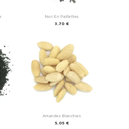

Aperçu rapide
e
Nori En Paillettes
3,70 €
×

Aperçu rapide
Amandes Blanchies
5,05 €