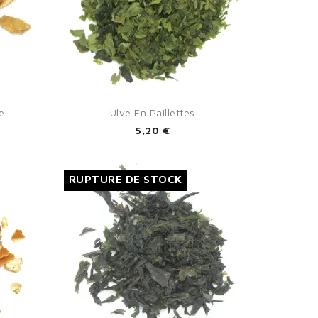

Aperçu rapide
e
Ulve En Paillettes
5,20 €
RUPTURE DE STOCK