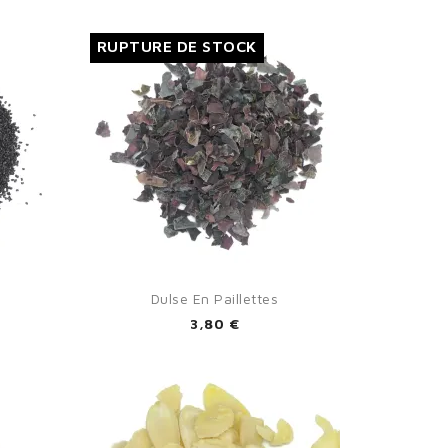
RUPTURE DE STOCK

Aperçu rapide
Dulse En Paillettes
3,80 €