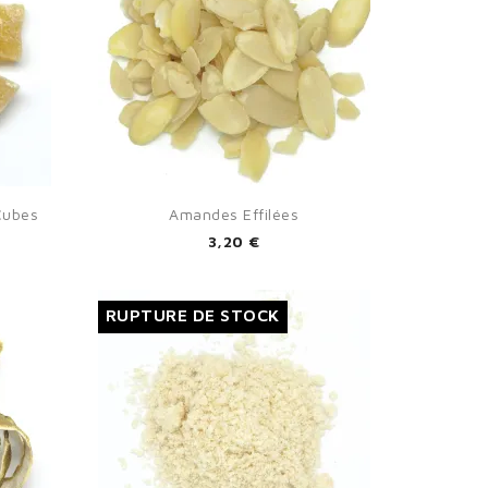

Aperçu rapide
Cubes
Amandes Effilées
3,20 €
RUPTURE DE STOCK