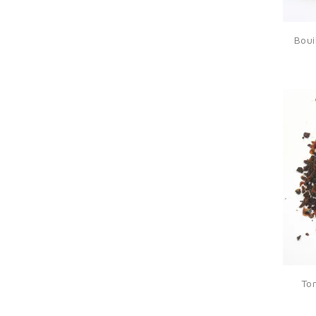
Boui
S
To
You