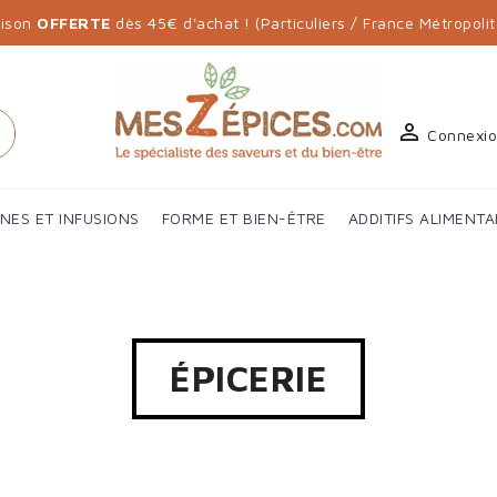
aison
OFFERTE
dès 45€ d'achat ! (Particuliers / France Métropolit

h
Connexi
ANES ET INFUSIONS
FORME ET BIEN-ÊTRE
ADDITIFS ALIMENTA
ÉPICERIE