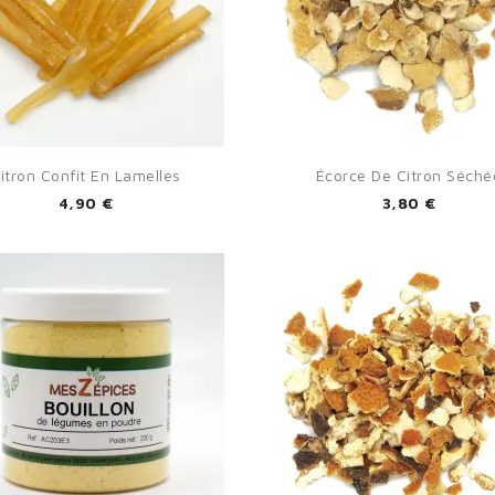


Aperçu rapide
Aperçu rapide
itron Confit En Lamelles
Écorce De Citron Séché
4,90 €
3,80 €