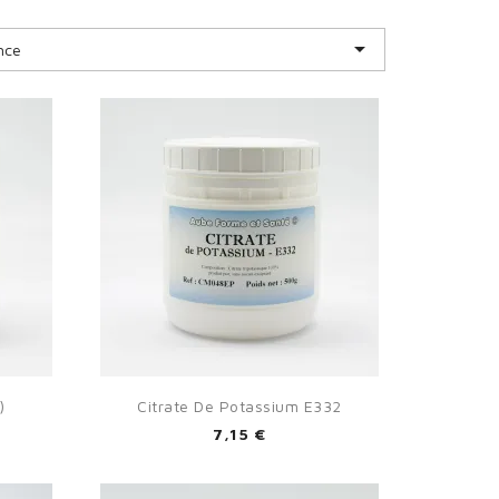

nce

Aperçu rapide
)
Citrate De Potassium E332
7,15 €