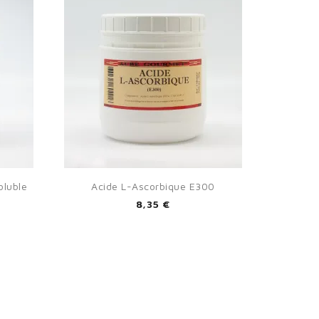
×

Aperçu rapide
oluble
Acide L-Ascorbique E300
8,35 €