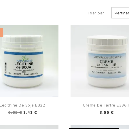
Trier par :
Pertine
%


Aperçu rapide
Aperçu rapide
Lécithine De Soja E322
Crème De Tartre E336(i
6,85 €
3,43 €
3,55 €