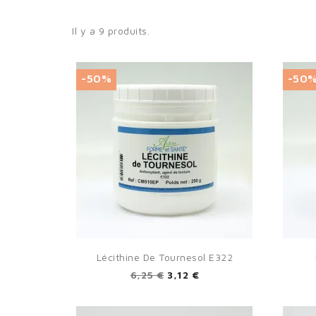
Il y a 9 produits.
-50%
-50

Aperçu rapide
Lécithine De Tournesol E322
6,25 €
3,12 €