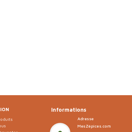
ION
Informations
Adresse
oduits
ous
MesZépices.com