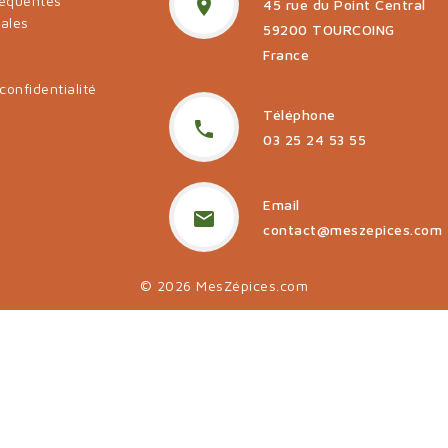
réquentes

45 rue du Point Central
gales
59200 TOURCOING
t
France
confidentialité
Téléphone

03 25 24 53 55
Email

contact@meszepices.com
© 2026 MesZépices.com