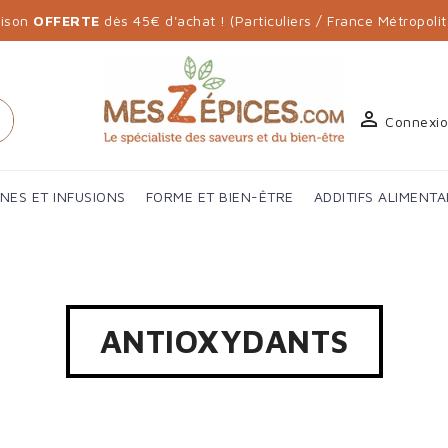
aison
OFFERTE
dès 45€ d'achat ! (Particuliers / France Métropolit

h
Connexi
ANES ET INFUSIONS
FORME ET BIEN-ÊTRE
ADDITIFS ALIMENTA
ANTIOXYDANTS