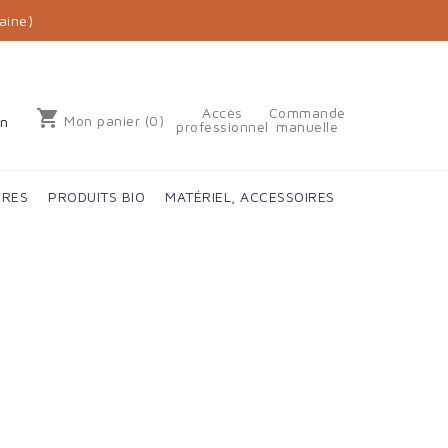
aine)
Accès
Commande
shopping_cart
Mon panier
(0)
on
professionnel
manuelle
IRES
PRODUITS BIO
MATÉRIEL, ACCESSOIRES