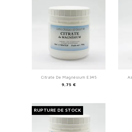
S
You

Aperçu rapide
Citrate De Magnésium E345
A
9,75 €
RUPTURE DE STOCK