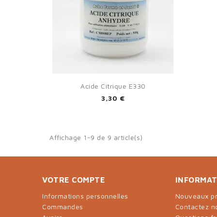

Aperçu rapide
Acide Citrique E330
3,30 €
Affichage 1-9 de 9 article(s)
VOTRE COMPTE
INFORMAT
Informations personnelles
Nouveaux pr
Commandes
Contactez n