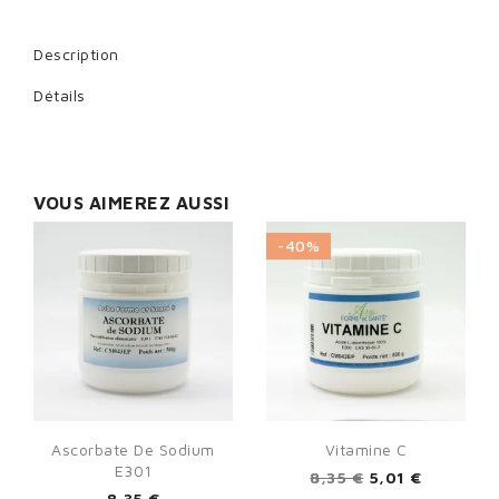
Cancel
Sign in
Description
Détails
VOUS AIMEREZ AUSSI
-40%
Ascorbate De Sodium
Vitamine C
E301
8,35 €
5,01 €
8,35 €