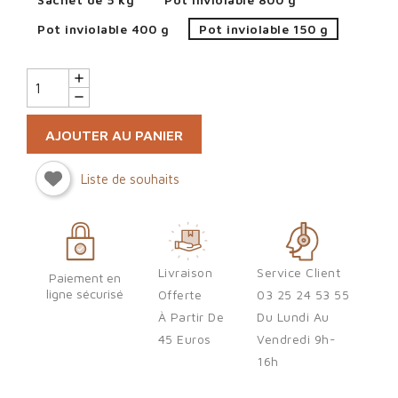
Pot inviolable 400 g
Pot inviolable 150 g
AJOUTER AU PANIER
Liste de souhaits
Livraison
Service Client
Sign in
Paiement en
ligne sécurisé
Offerte
03 25 24 53 55
À Partir De
Du Lundi Au
You need to be logged in to save products in your wish list.
45 Euros
Vendredi 9h-
16h