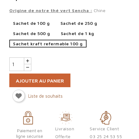
Origine de notre thé vert Sencha :
Chine
Sachet de 100 g
Sachet de 250 g
Sachet de 500 g
Sachet de 1 kg
Sachet kraft refermable 100 g
AJOUTER AU PANIER
Liste de souhaits
Sign in
Livraison
Service Client
Paiement en
You need to be logged in to save products in your wish list.
ligne sécurisé
Offerte
03 25 24 53 55