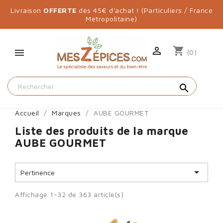
Livraison
OFFERTE
dès 45€ d'achat ! (Particuliers / France
Métropolitaine)

shopping_cart
(0)
search
Accueil
Marques
AUBE GOURMET
Liste des produits de la marque
AUBE GOURMET

Pertinence
Affichage 1-32 de 363 article(s)