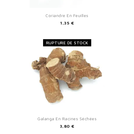
You need to be logged in to save products in your wish
Coriandre En Feuilles
list.
1,35 €
RUPTURE DE STOCK
Cancel
Sign in
Galanga En Racines Séchées
3,80 €