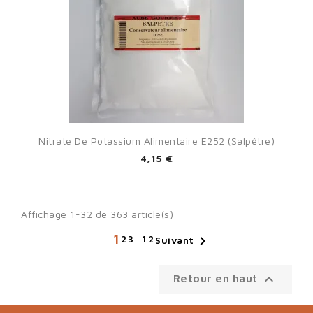
Nitrate De Potassium Alimentaire E252 (Salpêtre)
4,15 €
Affichage 1-32 de 363 article(s)
1
2
3
…
12

Suivant

Retour en haut