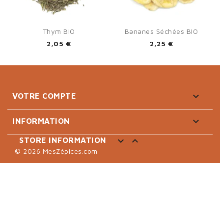
Thym BIO
Bananes Séchées BIO
2,05 €
2,25 €

VOTRE COMPTE

INFORMATION


STORE INFORMATION
© 2026 MesZépices.com