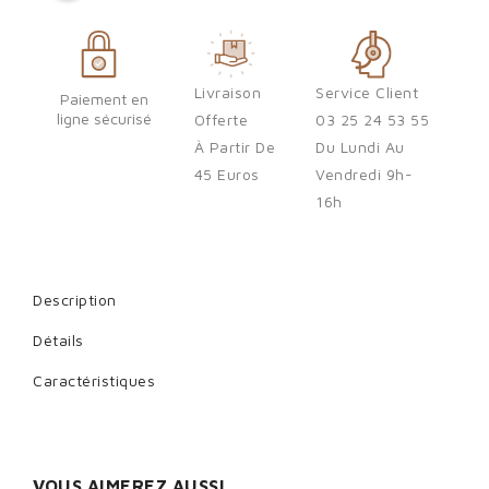
Sign in
You need to be logged in to save products in your wish list.
Livraison
Service Client
Paiement en
ligne sécurisé
Offerte
03 25 24 53 55
À Partir De
Du Lundi Au
Cancel
Sign in
45 Euros
Vendredi 9h-
16h
Description
Détails
Caractéristiques
VOUS AIMEREZ AUSSI