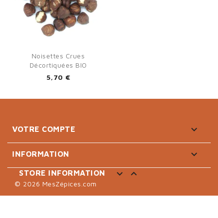
Noisettes Crues
Décortiquées BIO
5,70 €

VOTRE COMPTE

INFORMATION


STORE INFORMATION
© 2026 MesZépices.com