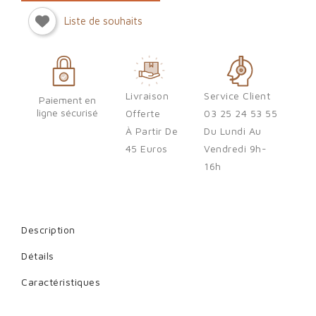
Liste de souhaits
Sign in
You need to be logged in to save products in your wish list.
Livraison
Service Client
Paiement en
ligne sécurisé
Offerte
03 25 24 53 55
À Partir De
Du Lundi Au
Cancel
Sign in
45 Euros
Vendredi 9h-
16h
Description
Détails
Caractéristiques