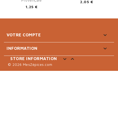
Provençale
2,05 €
1,25 €

VOTRE COMPTE

INFORMATION


STORE INFORMATION
© 2026 MesZépices.com