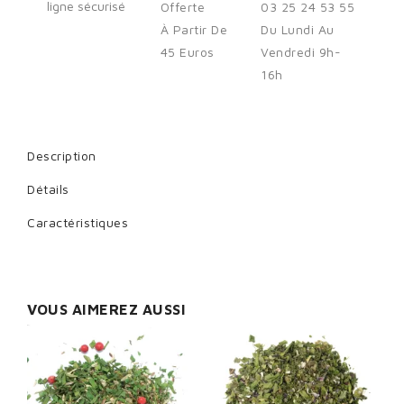
ligne sécurisé
Offerte
03 25 24 53 55
You need to be logged in to save products in your wish list.
À Partir De
Du Lundi Au
45 Euros
Vendredi 9h-
16h
Cancel
Sign in
Description
Détails
Caractéristiques
VOUS AIMEREZ AUSSI