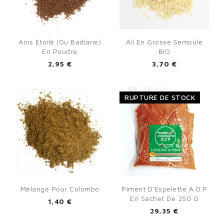
Anis Étoilé (ou Badiane)
Ail En Grosse Semoule
En Poudre
BIO
2,95 €
3,70 €
RUPTURE DE STOCK
Mélange Pour Colombo
Piment D'Espelette A.O.P
En Sachet De 250 G
1,40 €
29,35 €