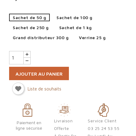
Sachet de 50 g
Sachet de 100 g
Sachet de 250 g
Sachet de 1 kg
Grand distributeur 300 g
Verrine 25 g
AJOUTER AU PANIER
Liste de souhaits
Sign in
Livraison
Service Client
Paiement en
ligne sécurisé
Offerte
03 25 24 53 55
You need to be logged in to save products in your wish list.
À Partir De
Du Lundi Au