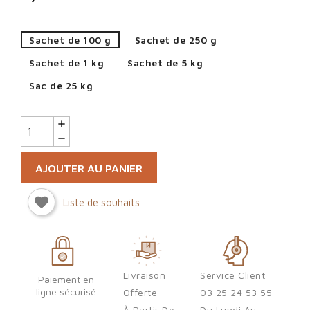
Sachet de 100 g
Sachet de 250 g
Sachet de 1 kg
Sachet de 5 kg
Sac de 25 kg
AJOUTER AU PANIER
Liste de souhaits
Sign in
Livraison
Service Client
Paiement en
ligne sécurisé
Offerte
03 25 24 53 55
You need to be logged in to save products in your wish list.
À Partir De
Du Lundi Au