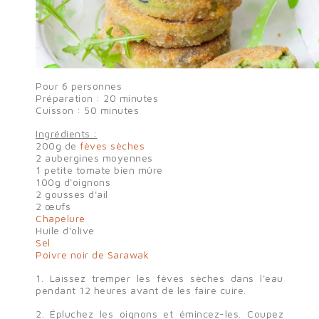
Pour 6 personnes
Préparation : 20 minutes
Cuisson : 50 minutes
×
Sign in
Ingrédients :
200g de
fèves sèches
2 aubergines moyennes
1 petite tomate bien mûre
You need to be logged in to save products in your wish
100g d'oignons
list.
2 gousses d'ail
2 œufs
Chapelure
Huile d'olive
Sel
Cancel
Sign in
Poivre noir de Sarawak
1. Laissez tremper les fèves sèches dans l'eau
pendant 12 heures avant de les faire cuire.
2. Épluchez les oignons et émincez-les. Coupez