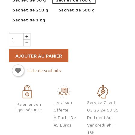
Sachet de 250 g
Sachet de 500 g
Sachet de 1 kg
AJOUTER AU PANIER
Sign in
Liste de souhaits
You need to be logged in to save products in your wish list.
Cancel
Sign in
Livraison
Service Client
Paiement en
ligne sécurisé
Offerte
03 25 24 53 55
À Partir De
Du Lundi Au
45 Euros
Vendredi 9h-
16h