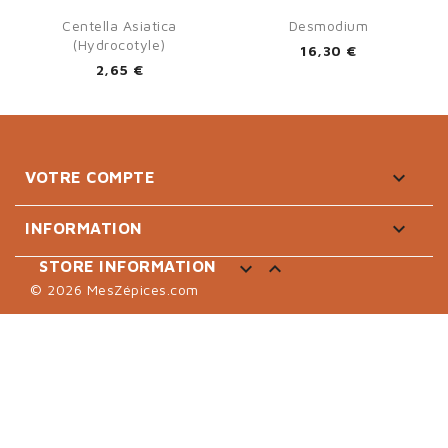
Centella Asiatica
Desmodium
(hydrocotyle)
16,30 €
2,65 €

VOTRE COMPTE

INFORMATION


STORE INFORMATION
© 2026 MesZépices.com