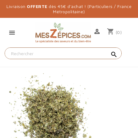
Livraison
OFFERTE
dès 45€ d'achat ! (Particuliers / France
Métropolitaine)

shopping_cart
(0)
search