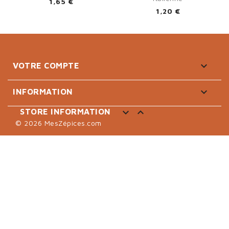
1,65 €
1,20 €

VOTRE COMPTE

INFORMATION


STORE INFORMATION
© 2026 MesZépices.com