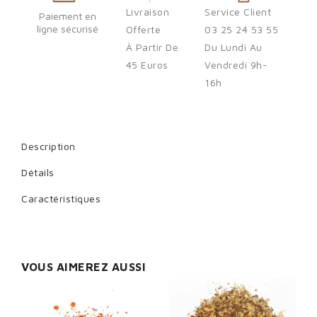
Livraison
Service Client
You need to be logged in to save products in your wish list.
Paiement en
ligne sécurisé
Offerte
03 25 24 53 55
À Partir De
Du Lundi Au
45 Euros
Vendredi 9h-
Cancel
Sign in
16h
Description
Détails
Caractéristiques
VOUS AIMEREZ AUSSI