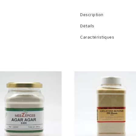
 need to be logged in to save products in your wish list.
Description
Détails
Caractéristiques
Cancel
Sign in