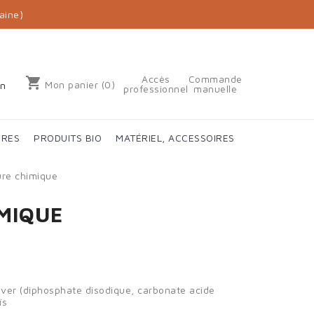
aine)
Accès
Commande
shopping_cart
Mon panier
(0)
on
professionnel
manuelle
IRES
PRODUITS BIO
MATÉRIEL, ACCESSOIRES
re chimique
MIQUE
ever (diphosphate disodique, carbonate acide
ïs