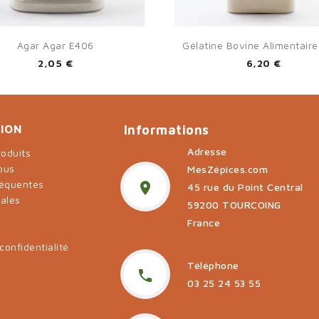


Aperçu rapide
Aperçu rapide
Agar Agar E406
Gélatine Bovine Alimentair
2,05 €
6,20 €
ION
Informations
Adresse
oduits
ous
MesZépices.com
réquentes

45 rue du Point Central
gales
59200 TOURCOING
t
France
confidentialité
Téléphone

03 25 24 53 55