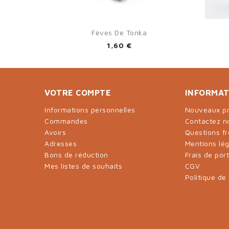

Aperçu rapide
Fèves De Tonka
1,60 €
VOTRE COMPTE
INFORMAT
Informations personnelles
Nouveaux pr
Commandes
Contactez n
Avoirs
Questions f
Adresses
Mentions lé
Bons de réduction
Frais de por
Mes listes de souhaits
CGV
Politique de 