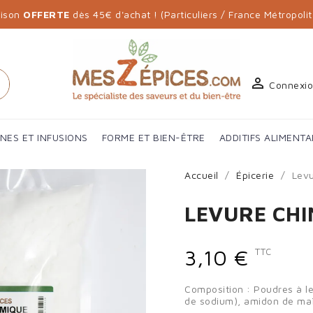
aison
OFFERTE
dès 45€ d'achat ! (Particuliers / France Métropolit

h
Connexi
ANES ET INFUSIONS
FORME ET BIEN-ÊTRE
ADDITIFS ALIMENTA
Accueil
Épicerie
Levu
LEVURE CHI
3,10 €
TTC
Composition : Poudres à l
de sodium), amidon de ma