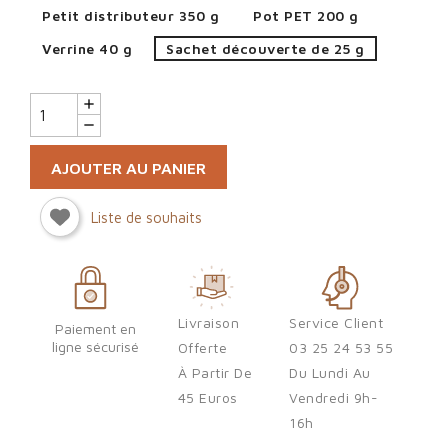
Petit distributeur 350 g
Pot PET 200 g
Verrine 40 g
Sachet découverte de 25 g
Sign in
AJOUTER AU PANIER
You need to be logged in to save products in your wish list.
Liste de souhaits
Cancel
Sign in
Livraison
Service Client
Paiement en
ligne sécurisé
Offerte
03 25 24 53 55
À Partir De
Du Lundi Au
45 Euros
Vendredi 9h-
16h