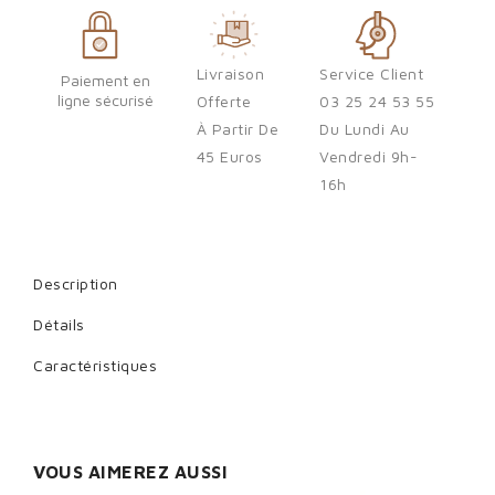
You need to be logged in to save products in your wish list.
Livraison
Service Client
Paiement en
ligne sécurisé
Offerte
03 25 24 53 55
À Partir De
Du Lundi Au
Cancel
Sign in
45 Euros
Vendredi 9h-
16h
Description
Détails
Caractéristiques
VOUS AIMEREZ AUSSI