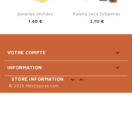
Bananes Séchées
Raisins Secs Sultanines
1,60 €
2,10 €

VOTRE COMPTE

INFORMATION


STORE INFORMATION
© 2026 MesZépices.com