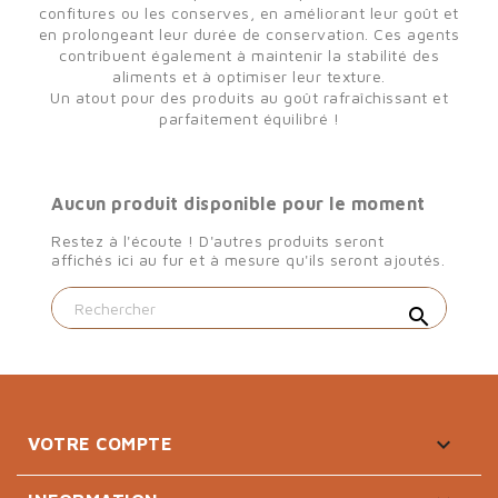
×
Sign in
confitures ou les conserves, en améliorant leur goût et
en prolongeant leur durée de conservation. Ces agents
contribuent également à maintenir la stabilité des
You need to be logged in to save products in your wish
aliments et à optimiser leur texture.
list.
Un atout pour des produits au goût rafraîchissant et
parfaitement équilibré !
Cancel
Sign in
Aucun produit disponible pour le moment
Restez à l'écoute ! D'autres produits seront
affichés ici au fur et à mesure qu'ils seront ajoutés.
search

VOTRE COMPTE