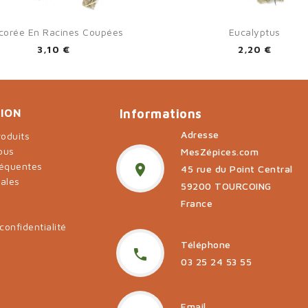


Aperçu rapide
Aperçu rapide
corée En Racines Coupées
Eucalyptus
3,10 €
2,20 €
ION
Informations
Adresse
oduits
ous
MesZépices.com
réquentes

45 rue du Point Central
gales
59200 TOURCOING
t
France
confidentialité
Téléphone

03 25 24 53 55
Email