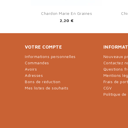

Aperçu rapide
Chardon Marie En Graines
Chi
2,20 €
VOTRE COMPTE
INFORMAT
Informations personnelles
Nouveaux pr
Commandes
Contactez n
Avoirs
Questions f
Adresses
Mentions lé
Bons de réduction
Frais de por
Mes listes de souhaits
CGV
Politique de 