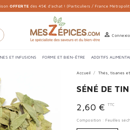
aison
OFFERTE
dès 45€ d'achat ! (Particuliers / France Métropolit

h
Connexi
ANES ET INFUSIONS
FORME ET BIEN-ÊTRE
ADDITIFS ALIMENTA
Accueil
Thés, tisanes et
SÉNÉ DE TIN
2,60 €
TTC
Composition : Feuilles sé