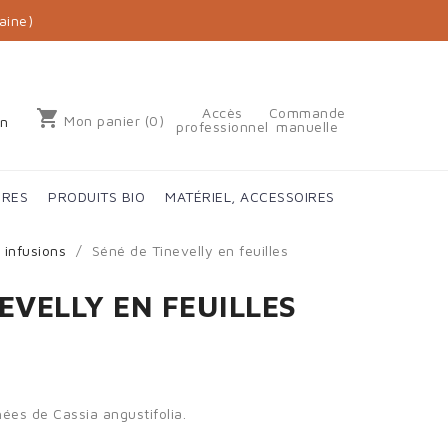
aine)
Accès
Commande
shopping_cart
Mon panier
(0)
on
professionnel
manuelle
IRES
PRODUITS BIO
MATÉRIEL, ACCESSOIRES
 infusions
Séné de Tinevelly en feuilles
EVELLY EN FEUILLES
chées de
Cassia angustifolia
.