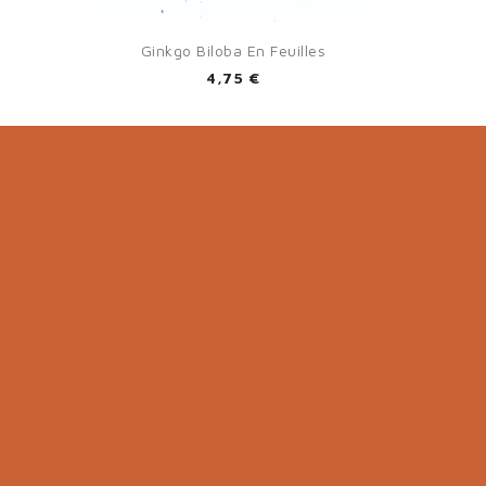

Aperçu rapide
Ginkgo Biloba En Feuilles
4,75 €