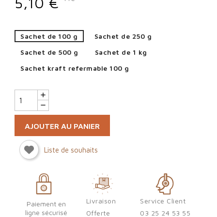
5,10 €
Sachet de 100 g
Sachet de 250 g
Sachet de 500 g
Sachet de 1 kg
Sachet kraft refermable 100 g
AJOUTER AU PANIER
Liste de souhaits
Sign in
Livraison
Service Client
Paiement en
You need to be logged in to save products in your wish list.
ligne sécurisé
Offerte
03 25 24 53 55