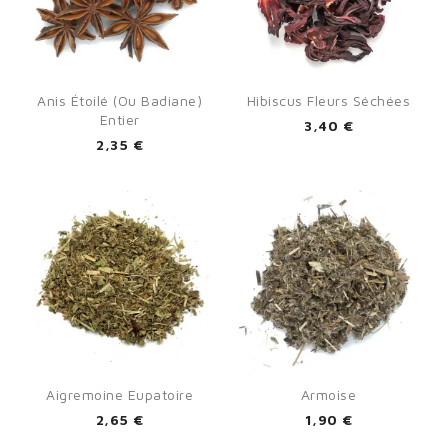
Anis Étoilé (ou Badiane)
Hibiscus Fleurs Séchées
Entier
3,40 €
2,35 €
Aigremoine Eupatoire
Armoise
2,65 €
1,90 €