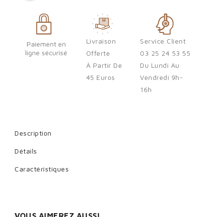
Sign in
You need to be logged in to save products in your wish list.
Livraison
Service Client
Paiement en
ligne sécurisé
Offerte
03 25 24 53 55
À Partir De
Du Lundi Au
Cancel
Sign in
45 Euros
Vendredi 9h-
16h
Description
Détails
Caractéristiques
VOUS AIMEREZ AUSSI