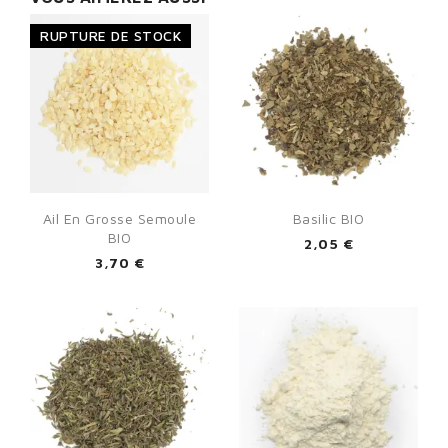
RUPTURE DE STOCK
Ail En Grosse Semoule
Basilic BIO
BIO
2,05 €
3,70 €