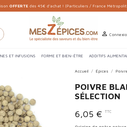
aison
OFFERTE
dès 45€ d'achat ! (Particuliers / France Métropolit

h
Connexi
ANES ET INFUSIONS
FORME ET BIEN-ÊTRE
ADDITIFS ALIMENTA
Accueil
Épices
Poivr
POIVRE BLA
SÉLECTION
6,05 €
TTC
Origine de notre poivre 