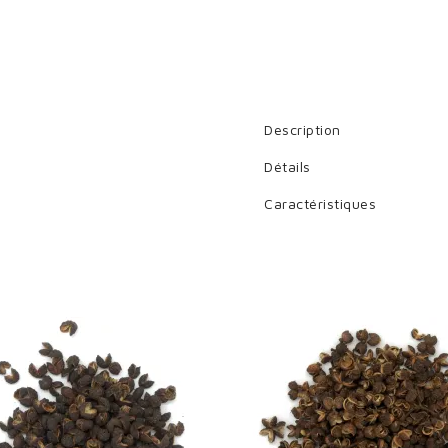
ign in
 need to be logged in to save products in your wish list.
Description
Détails
Cancel
Sign in
Caractéristiques