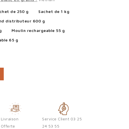
chet de 250 g
Sachet de 1 kg
nd distributeur 600 g
g
Moulin rechargeable 55 g
able 65 g
Livraison
Service Client 03 25
Offerte
24 53 55