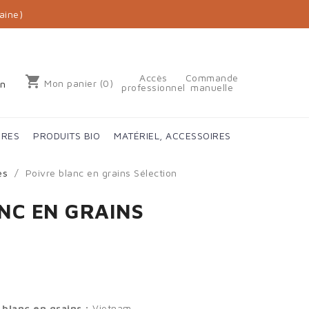
aine)
Accès
Commande
shopping_cart
Mon panier
(0)
on
professionnel
manuelle
IRES
PRODUITS BIO
MATÉRIEL, ACCESSOIRES
es
Poivre blanc en grains Sélection
NC EN GRAINS
blanc en grains :
Vietnam