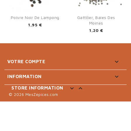
Poivre Noir De Lampong
Gattilier, Baies Des
Moines
1,95 €
1,20 €

VOTRE COMPTE

INFORMATION


STORE INFORMATION
© 2026 MesZépices.com