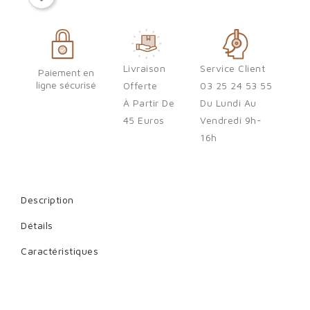
Sign in
You need to be logged in to save products in your wish list.
Livraison
Service Client
Paiement en
ligne sécurisé
Offerte
03 25 24 53 55
À Partir De
Du Lundi Au
Cancel
Sign in
45 Euros
Vendredi 9h-
16h
Description
Détails
Caractéristiques