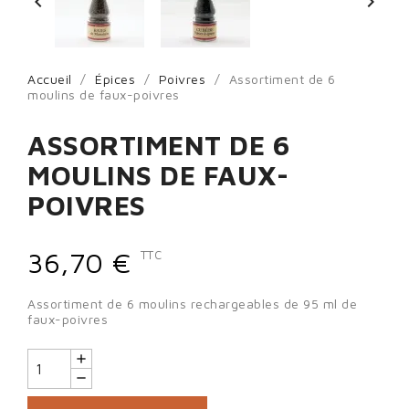


Accueil
Épices
Poivres
Assortiment de 6
moulins de faux-poivres
Sign in
ASSORTIMENT DE 6
You need to be logged in to save products in your wish list.
MOULINS DE FAUX-
POIVRES
Cancel
Sign in
36,70 €
TTC
Assortiment de 6 moulins rechargeables de 95 ml de
faux-poivres