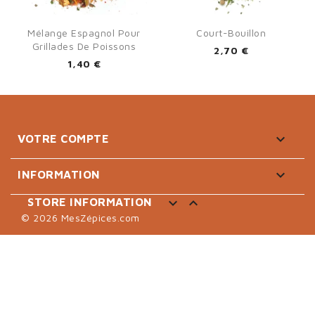
Mélange Espagnol Pour
Court-Bouillon
Grillades De Poissons
2,70 €
1,40 €

VOTRE COMPTE

INFORMATION


STORE INFORMATION
© 2026 MesZépices.com