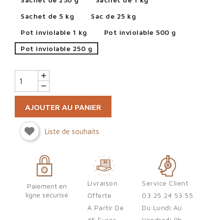
Sachet de 5 kg
Sac de 25 kg
Pot inviolable 1 kg
Pot inviolable 500 g
Pot inviolable 250 g
AJOUTER AU PANIER
Liste de souhaits
Sign in
Livraison
Service Client
Paiement en
ligne sécurisé
Offerte
03 25 24 53 55
You need to be logged in to save products in your wish list.
À Partir De
Du Lundi Au
45 Euros
Vendredi 9h-