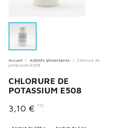
Accueil
Additifs alimentaires
Chlorure de
potassium E508
CHLORURE DE
POTASSIUM E508
3,10 €
TTC
Sachet de 250 g
Sachet de 1 kg