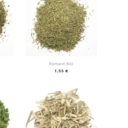

Aperçu rapide
Romarin BIO
1,55 €