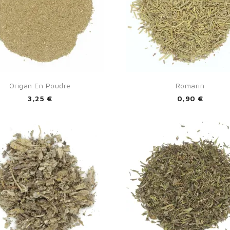


Aperçu rapide
Aperçu rapide
Origan En Poudre
Romarin
3,25 €
0,90 €