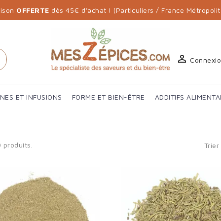
aison
OFFERTE
dès 45€ d'achat ! (Particuliers / France Métropolit

h
Connexi
ANES ET INFUSIONS
FORME ET BIEN-ÊTRE
ADDITIFS ALIMENTA
0 produits.
Trier