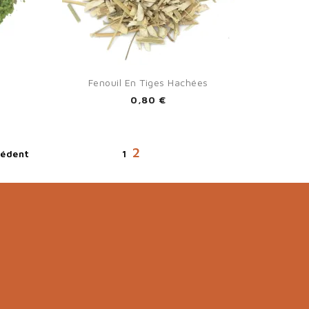

Aperçu rapide
Fenouil En Tiges Hachées
0,80 €
2
cédent
1