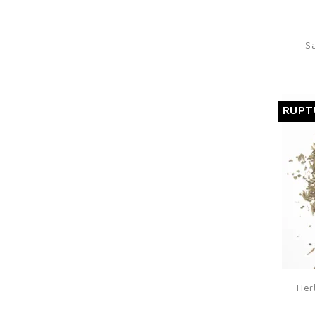
S
RUPT
Her