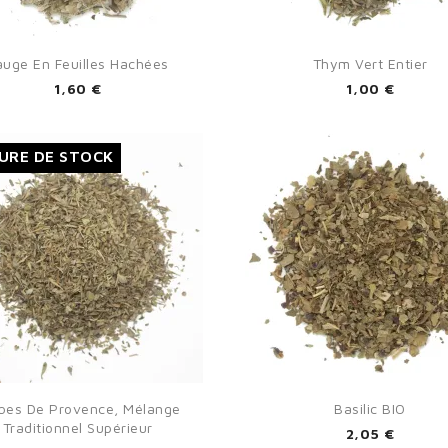


Aperçu rapide
Aperçu rapide
auge En Feuilles Hachées
Thym Vert Entier
1,60 €
1,00 €
URE DE STOCK


Aperçu rapide
Aperçu rapide
bes De Provence, Mélange
Basilic BIO
Traditionnel Supérieur
2,05 €