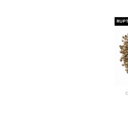
S
RUPT
You
C