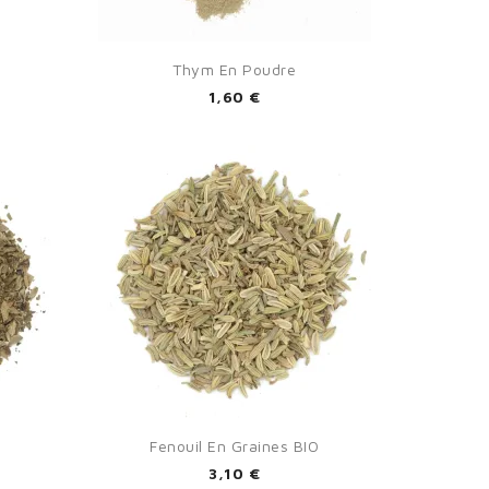

Aperçu rapide
Thym En Poudre
1,60 €

Aperçu rapide
Fenouil En Graines BIO
3,10 €