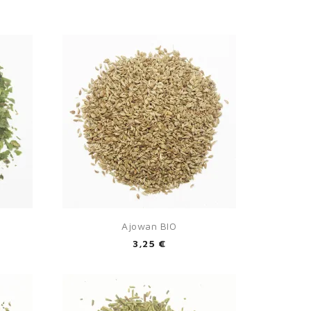
×

Aperçu rapide
Ajowan BIO
3,25 €