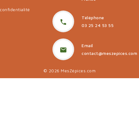
confidentialité
Téléphone

03 25 24 53 55
Email

contact@meszepices.com
© 2026 MesZépices.com