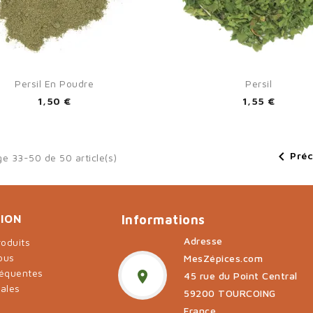


Aperçu rapide
Aperçu rapide
Persil En Poudre
Persil
1,50 €
1,55 €

Pré
ge 33-50 de 50 article(s)
ION
Informations
Adresse
oduits
ous
MesZépices.com
réquentes

45 rue du Point Central
gales
59200 TOURCOING
t
France