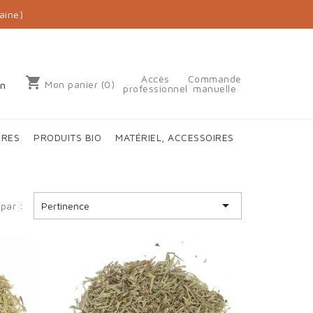
aine)
Accès
Commande
shopping_cart
Mon panier
(0)
on
professionnel
manuelle
IRES
PRODUITS BIO
MATÉRIEL, ACCESSOIRES

 par :
Pertinence