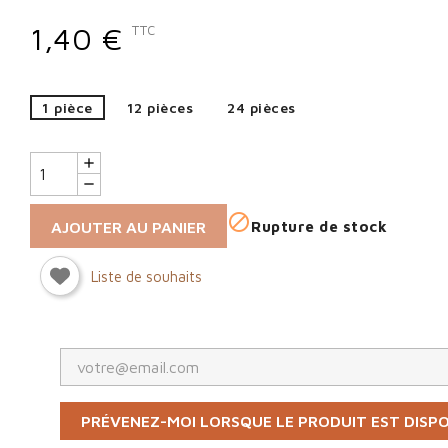
1,40 €
TTC
1 pièce
12 pièces
24 pièces
Sign in

AJOUTER AU PANIER
Rupture de stock
You need to be logged in to save products in your wish list.
Liste de souhaits
Cancel
PRÉVENEZ-MOI LORSQUE LE PRODUIT EST DISP