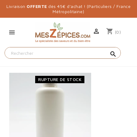
Livraison
OFFERTE
dès 45€ d'achat ! (Particuliers / France
Métropolitaine)

shopping_cart
(0)
search
RUPTURE DE STOCK