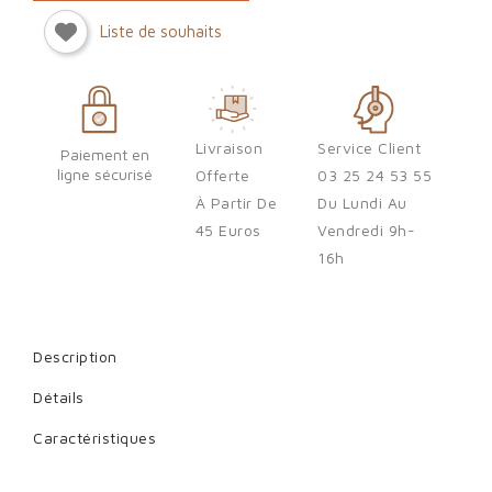
Sign in
Liste de souhaits
You need to be logged in to save products in your wish list.
Livraison
Service Client
Paiement en
ligne sécurisé
Offerte
03 25 24 53 55
Cancel
Sign in
À Partir De
Du Lundi Au
45 Euros
Vendredi 9h-
16h
Description
Détails
Caractéristiques