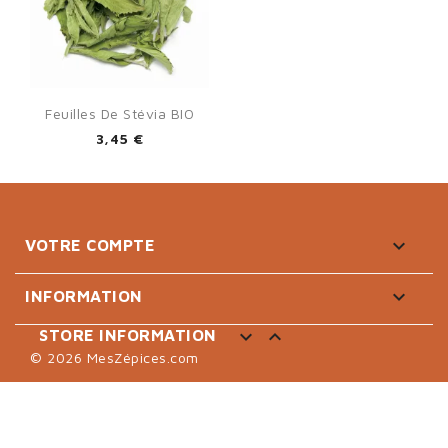
Feuilles De Stévia BIO
3,45 €

VOTRE COMPTE

INFORMATION


STORE INFORMATION
© 2026 MesZépices.com