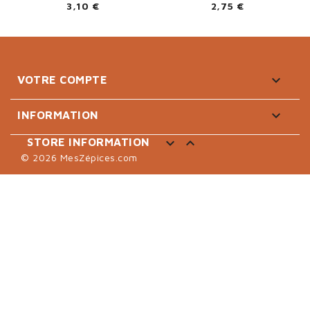
3,10 €
2,75 €

VOTRE COMPTE

INFORMATION


STORE INFORMATION
© 2026 MesZépices.com