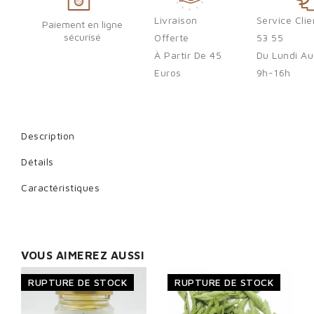
Livraison
Service Cli
Paiement en ligne
sécurisé
Offerte
53 55
À Partir De 45
Du Lundi Au
Euros
9h-16h
Sign in
You need to be logged in to save products in your wish list.
Description
Détails
Cancel
Caractéristiques
VOUS AIMEREZ AUSSI
RUPTURE DE STOCK
RUPTURE DE STOCK