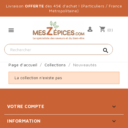
Livraison
OFFERTE
dès 45€ d'achat ! (Particuliers / France
Métropolitaine)

shopping_cart
(0)
search
Page d’accueil
Collections
Nouveautés
La collection n'existe pas

VOTRE COMPTE

INFORMATION