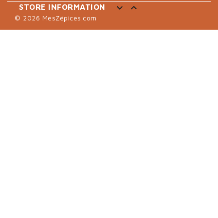
×
Sign in


STORE INFORMATION
© 2026 MesZépices.com
You need to be logged in to save products in your wish
list.
Cancel
Sign in